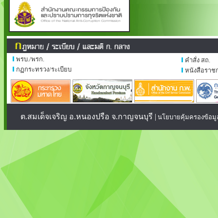
พรบ./พรก.
คำสั่ง สถ.
กฏกระทรวง/ระเบียบ
หนังสือราช
ต.สมเด็จเจริญ อ.หนองปรือ จ.กาญจนบุรี |
นโยบายคุ้มครองข้อมู